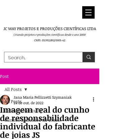
JC WAY PROJETOS E PRODUÇÕES CIENTÍFICAS LTDA
Criando projetos e produções cie
ntíficas desde o ano 2000
CNPJ:
03.992.892
/0001-42
Post
All Posts
Jana Maria Pellizzetti Szymaniak
All Posts
24 de out. de 2022
Imagem real do cunho
Online Advertising
de responsabilidade
Cunhos aplicados no Brasil
individual do fabricante
de joias JS