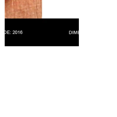
Jana Maria Pellizzetti Szymaniak
Cunhos aplicados no Brasil