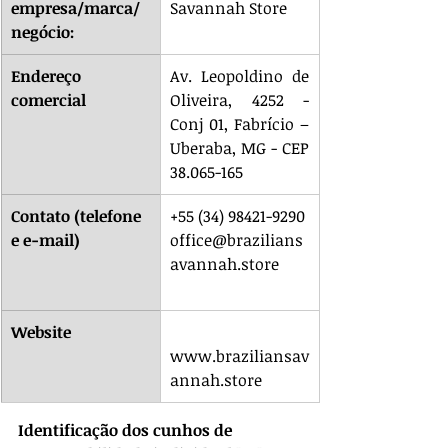
empresa/marca/
Savannah Store
negócio:
Endereço 
Av. Leopoldino de 
comercial
Oliveira, 4252 - 
Conj 01, Fabrício – 
Uberaba, MG - CEP 
38.065-165
Contato (telefone 
+55 (34) 98421-9290
e e-mail)
office@brazilians
avannah.store
Website
www.braziliansav
annah.store
Identificação dos cunhos de 